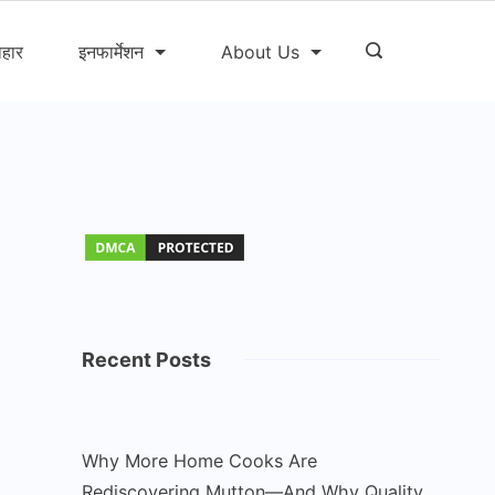
ोहार
इनफार्मेशन
About Us
Recent Posts
Why More Home Cooks Are
Rediscovering Mutton—And Why Quality