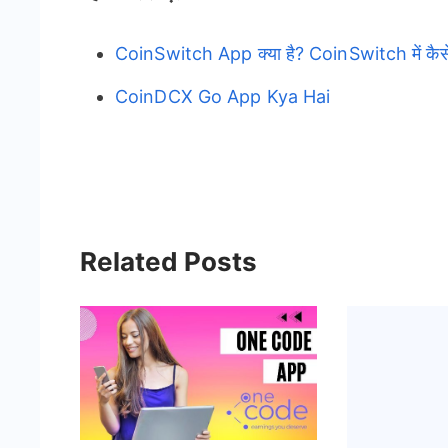
CoinSwitch App क्या है? CoinSwitch में कैस
CoinDCX Go App Kya Hai
Related Posts