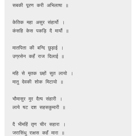
सबकी पूरण करी अभिलाषा ॥

केतिक महा असुर संहार्यो ।

कंसहि केस पकड़ि दै मार्यो ॥

मातपिता की बन्दि छुड़ाई ।

उग्रसेन कहँ राज दिलाई ॥

महि से मृतक छहों सुत लायो ।

मातु देवकी शोक मिटायो ॥

भौमासुर मुर दैत्य संहारी ।

लाये षट दश सहसकुमारी ॥

दै भीमहिं तृण चीर सहारा ।

जरासिंधु राक्षस कहँ मारा ॥
