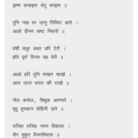
कृष्ण कन्हइया धेनु चरइया ॥

पुनि नख पर प्रभु गिरिवर धारो ।

आओ दीनन कष्ट निवारो ॥

वंशी मधुर अधर धरि टेरौ ।

होवे पूर्ण विनय यह मेरौ ॥

आओ हरि पुनि माखन चाखो ।

आज लाज भारत की राखो ॥

गोल कपोल, चिबुक अरुणारे ।

मृदु मुस्कान मोहिनी डारे ॥

राजित राजिव नयन विशाला ।

मोर मुकुट वैजन्तीमाला ॥
