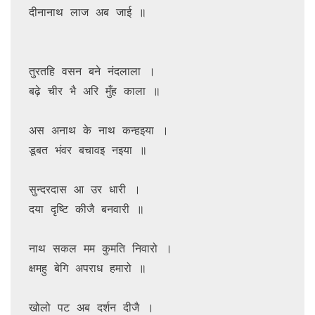
दीनानाथ लाज अब जाई ॥

तुरतहि वसन बने नंदलाला ।

बढ़े चीर भै अरि मुँह काला ॥

अस अनाथ के नाथ कन्हइया । 

डूबत भंवर बचावइ नइया ॥

सुन्दरदास आ उर धारी ।

दया दृष्टि कीजै बनवारी ॥

नाथ सकल मम कुमति निवारो । 

क्षमहु बेगि अपराध हमारो ॥

खोलो पट अब दर्शन दीजै ।
