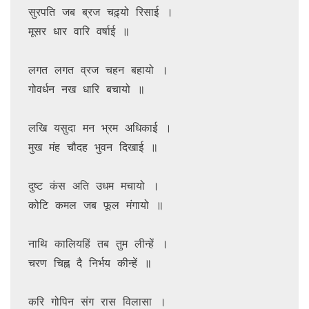
सुरपति जब ब्रज चढ़्यो रिसाई ।

मूसर धार वारि वर्षाई ॥

लगत लगत व्रज चहन बहायो ।

गोवर्धन नख धारि बचायो ॥

लखि यसुदा मन भ्रम अधिकाई ।

मुख मंह चौदह भुवन दिखाई ॥

दुष्ट कंस अति उधम मचायो ।

कोटि कमल जब फूल मंगायो ॥

नाथि कालियहिं तब तुम लीन्हें ।

चरण चिह्न दै निर्भय कीन्हें ॥

करि गोपिन संग रास विलासा ।
