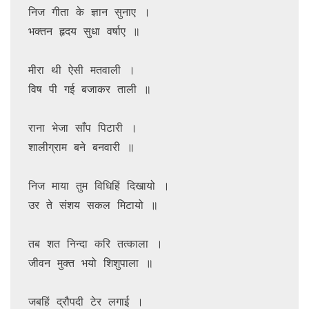
निज गीता के ज्ञान सुनाए ।

भक्तन हृदय सुधा वर्षाए ॥

मीरा थी ऐसी मतवाली ।

विष पी गई बजाकर ताली ॥

राना भेजा साँप पिटारी ।

शालीग्राम बने बनवारी ॥

निज माया तुम विधिहिं दिखायो ।

उर ते संशय सकल मिटायो ॥

तब शत निन्दा करि तत्काला ।

जीवन मुक्त भयो शिशुपाला ॥

जबहिं द्रौपदी टेर लगाई ।
