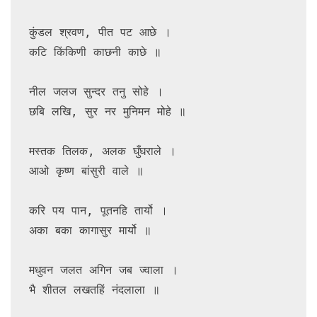
कुंडल श्रवण, पीत पट आछे ।

कटि किंकिणी काछनी काछे ॥

नील जलज सुन्दर तनु सोहे ।

छबि लखि, सुर नर मुनिमन मोहे ॥

मस्तक तिलक, अलक घुँघराले ।

आओ कृष्ण बांसुरी वाले ॥

करि पय पान, पूतनहि तार्यो ।

अका बका कागासुर मार्यो ॥

मधुवन जलत अगिन जब ज्वाला ।

भै शीतल लखतहिं नंदलाला ॥
