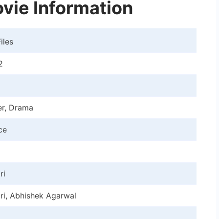
vie Information
iles
2
ler, Drama
ce
ri
ri, Abhishek Agarwal