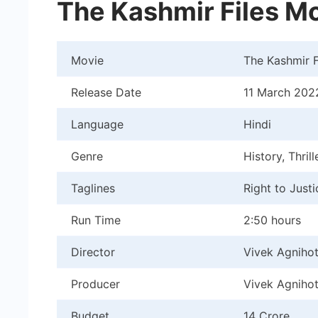
The Kashmir Files Mo
Movie
The Kashmir F
Release Date
11 March 202
Language
Hindi
Genre
History, Thril
Taglines
Right to Justi
Run Time
2:50 hours
Director
Vivek Agnihot
Producer
Vivek Agnihot
Budget
14 Crore