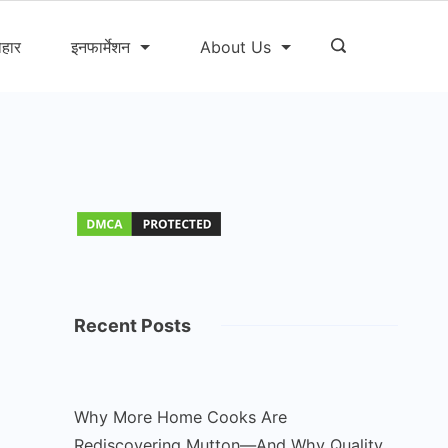
ोहार
इनफार्मेशन
About Us
Recent Posts
Why More Home Cooks Are
Rediscovering Mutton—And Why Quality