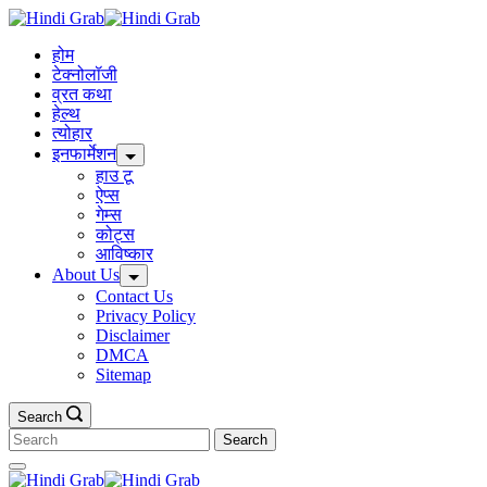
Skip
to
होम
content
टेक्नोलॉजी
व्रत कथा
हेल्थ
त्योहार
इनफार्मेशन
हाउ टू
ऐप्स
गेम्स
कोट्स
आविष्कार
About Us
Contact Us
Privacy Policy
Disclaimer
DMCA
Sitemap
Search
Search
for: