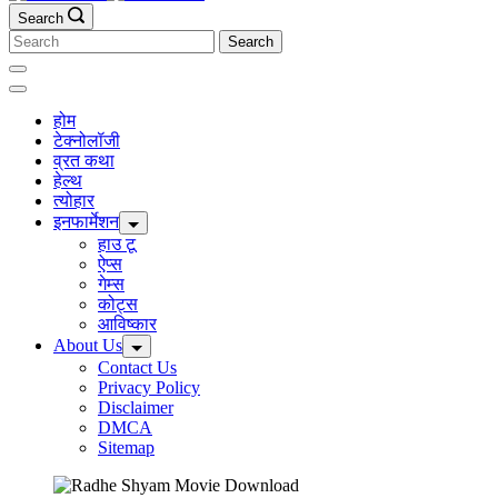
Search
Search
for:
होम
टेक्नोलॉजी
व्रत कथा
हेल्थ
त्योहार
इनफार्मेशन
हाउ टू
ऐप्स
गेम्स
कोट्स
आविष्कार
About Us
Contact Us
Privacy Policy
Disclaimer
DMCA
Sitemap