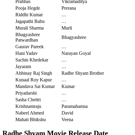
Prabhas
Vikramaditya
Pooja Hegde
Prerana
Riddhi Kumar
…
Jagapathi Babu
…
Murali Sharma
Murli
Bhagyashree
Bhagyashree
Patwardhan
Gaurav Pareek
…
Hani Yadav
Narayan Goyal
Sachin Khedekar
…
Jayaram
…
Abhinay Raj Singh
Radhe Shyam Brother
Kunaal Roy Kapur
…
Mandava Sai Kumar
Kumar
Priyadarshi
…
Sasha Chettri
…
Krishnamraju
Paramahamsa
Nabeel Ahmed
David
Mahati Bhikshu
Veena
Radhe Shyam Movie Release Date