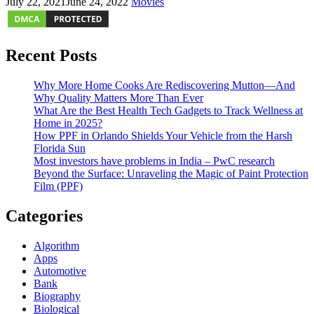
July 22, 2021
June 24, 2022
Movies
Recent Posts
Why More Home Cooks Are Rediscovering Mutton—And
Why Quality Matters More Than Ever
What Are the Best Health Tech Gadgets to Track Wellness at
Home in 2025?
How PPF in Orlando Shields Your Vehicle from the Harsh
Florida Sun
Most investors have problems in India – PwC research
Beyond the Surface: Unraveling the Magic of Paint Protection
Film (PPF)
Categories
Algorithm
Apps
Automotive
Bank
Biography
Biological